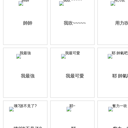
帥帥
我吹~~~~~
用力吹
我最強
我最可愛
耶 帥氣吧
咦?誰不見了?
耶~
奮力一吹