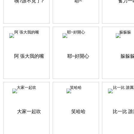
阿 張大我的嘴
耶~好開心
躲躲躲
大家一起吹
笑哈哈
比一比 誰厲