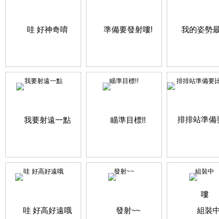
我要射遠一點
瞄準目標!!
排排站準備要比賽
哇 好高好遠哦
發射~~
組裝中