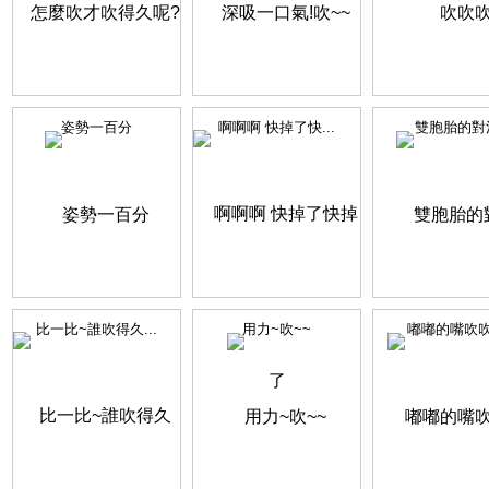
姿勢一百分
啊啊啊 快掉了快...
雙胞胎的對
比一比~誰吹得久...
用力~吹~~
嘟嘟的嘴吹