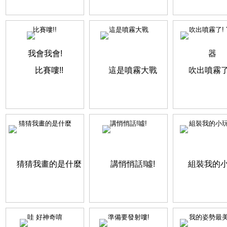
比賽嘍!!
這是噴霧大戰
吹出噴霧了! Y.
猜猜我畫的是什麼
講悄悄話!噓!
組裝我的小
哇 好神奇唷
準備要發射嘍!
我的姿勢最