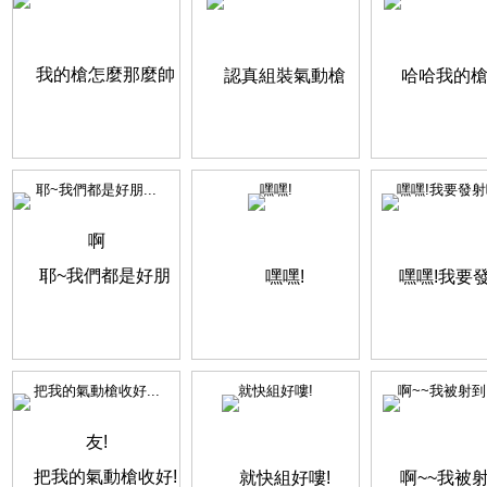
耶~我們都是好朋...
嘿嘿!
嘿嘿!我要發射嘍
把我的氣動槍收好...
就快組好嘍!
啊~~我被射到了