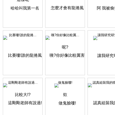
比賽嘍!誰的龍捲...
咦?你好像比較厲...
讓我研究研
這剛剛老師有說過...
做鬼臉嘍!
認真組裝我的噴霧