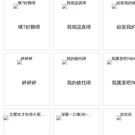
咦?好難唷
我很認真唷
組裝我的
砰砰砰
我的槍托唷
我厲害吧!!哈哈
怎麼吹才吹得久呢...
深吸一口氣!吹~...
吹吹吹