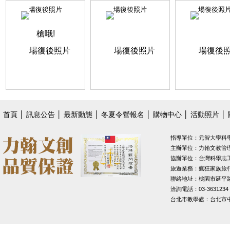
場復後照片
場復後照片
場復後照
首頁
│
訊息公告
│
最新動態
│
冬夏令營報名
│
購物中心
│
活動照片
│
指導單位：元智大學科
主辦單位：力翰文教管
協辦單位：台灣科學志
旅遊業務：瘋狂家族旅
聯絡地址：桃園市延平路1
洽詢電話：03-3631234
台北市教學處：台北市中山