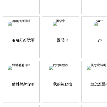
哈哈好好玩唷
困惑中
ya~~
射射射射你唷
我的氣動槍
該怎麼裝呢