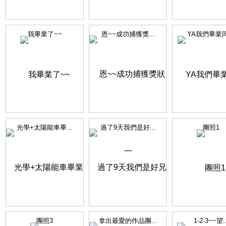
我畢業了~~
恩~~成功捕獲獎...
YA我們畢業
光學+太陽能車畢...
過了9天我們是好...
團照1
團照3
拿出最愛的作品團...
1-2-3~~望..