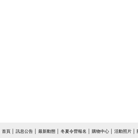
首頁
│
訊息公告
│
最新動態
│
冬夏令營報名
│
購物中心
│
活動照片
│