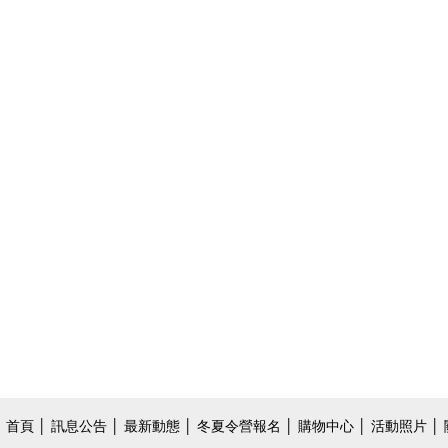
首頁
│
訊息公告
│
最新動態
│
冬夏令營報名
│
購物中心
│
活動照片
│