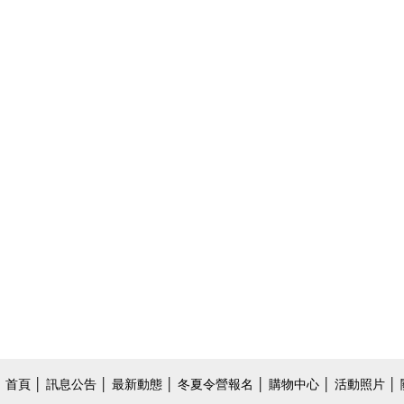
首頁
│
訊息公告
│
最新動態
│
冬夏令營報名
│
購物中心
│
活動照片
│