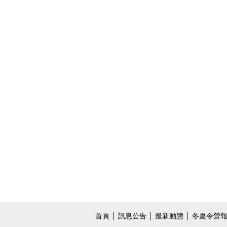
首頁
│
訊息公告
│
最新動態
│
冬夏令營