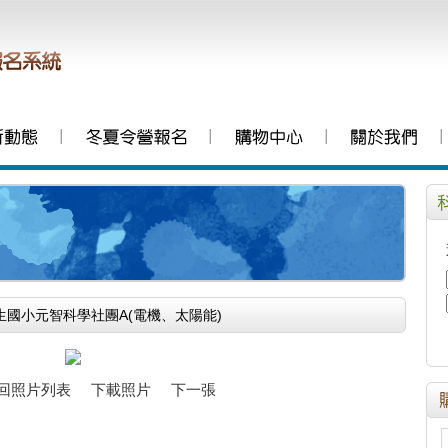
│
│
│
│
元生國小元智科學社團A(電機、太陽能)
回照片列表
下載照片
下一張