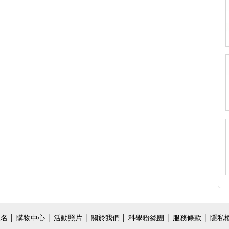
報名
│
購物中心
│
活動照片
│
關於我們
│
科學粉絲團
│ 服務條款 │ 隱私