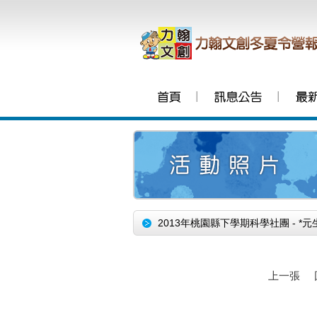
│
│
2013年桃園縣下學期科學社團 - *
上一張