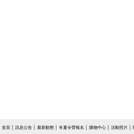
首頁
│
訊息公告
│
最新動態
│
冬夏令營報名
│
購物中心
│
活動照片
│