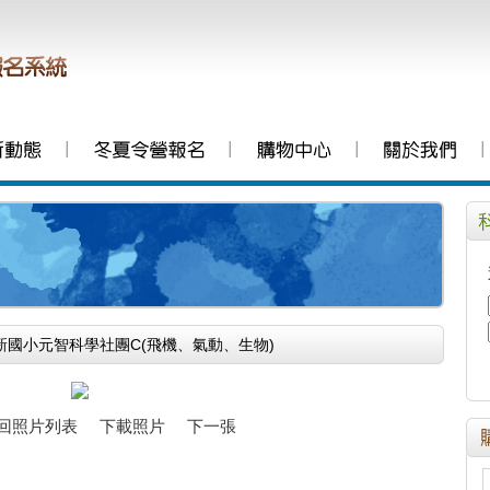
│
│
│
│
*景新國小元智科學社團C(飛機、氣動、生物)
回照片列表
下載照片
下一張