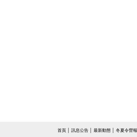
首頁
│
訊息公告
│
最新動態
│
冬夏令營