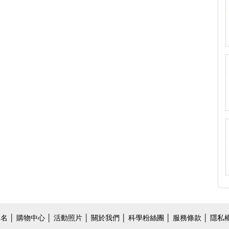
報名
│
購物中心
│
活動照片
│
關於我們
│
科學粉絲團
│ 服務條款 │ 隱私