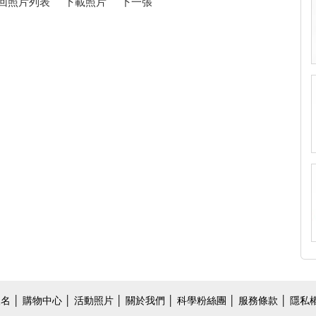
回照片列表
下載照片
下一張
報名
│
購物中心
│
活動照片
│
關於我們
│
科學粉絲團
│ 服務條款 │ 隱私