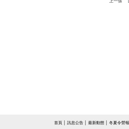
上一張
首頁
│
訊息公告
│
最新動態
│
冬夏令營