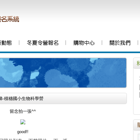
│
│
│
│
64梯-積穗國小生物科學營
留念拍一張^^
good!!