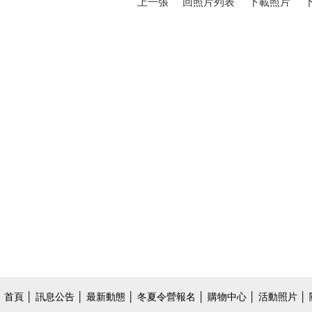
上一張
回照片列表
下載照片
首頁
│
訊息公告
│
最新動態
│
冬夏令營報名
│
購物中心
│
活動照片
│