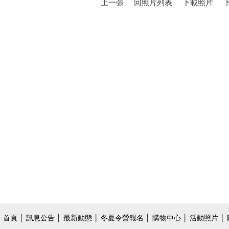
上一張
回照片列表
下載照片
首頁
│
訊息公告
│
最新動態
│
冬夏令營報名
│
購物中心
│
活動照片
│