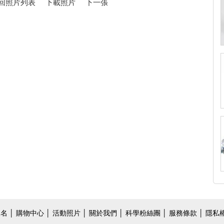
回照片列表
下載照片
下一張
報名
│
購物中心
│
活動照片
│
關於我們
│
科學粉絲團
│ 服務條款 │ 隱私