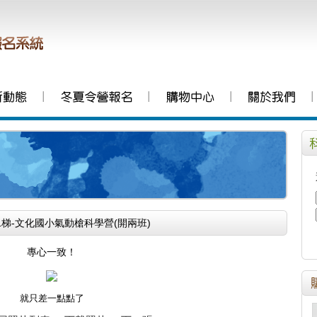
│
│
│
│
131梯-文化國小氣動槍科學營(開兩班)
專心一致！
就只差一點點了