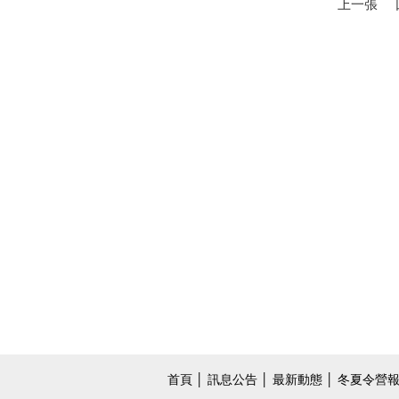
上一張
首頁
│
訊息公告
│
最新動態
│
冬夏令營