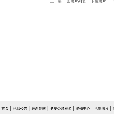
上一張
回照片列表
下載照片
首頁
│
訊息公告
│
最新動態
│
冬夏令營報名
│
購物中心
│
活動照片
│