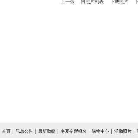
上一張
回照片列表
下載照片
首頁
│
訊息公告
│
最新動態
│
冬夏令營報名
│
購物中心
│
活動照片
│