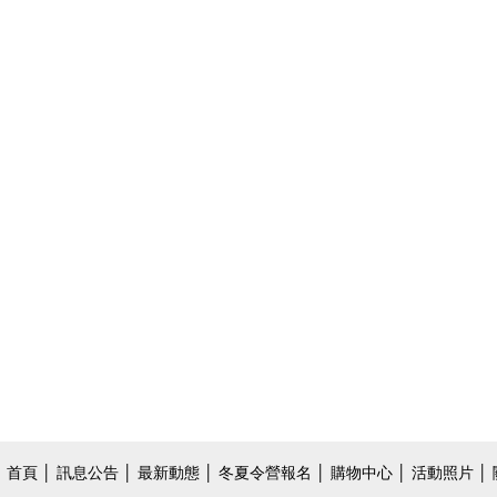
首頁
│
訊息公告
│
最新動態
│
冬夏令營報名
│
購物中心
│
活動照片
│