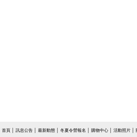
首頁
│
訊息公告
│
最新動態
│
冬夏令營報名
│
購物中心
│
活動照片
│