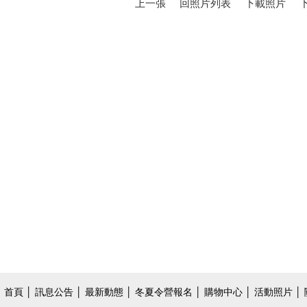
上一張
回照片列表
下載照片
首頁
│
訊息公告
│
最新動態
│
冬夏令營報名
│
購物中心
│
活動照片
│