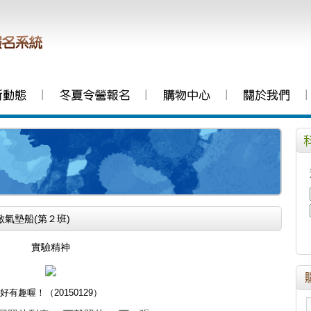
│
│
│
│
敵氣墊船(第２班)
實驗精神
好有趣喔！（20150129）