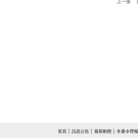
上一張
首頁
│
訊息公告
│
最新動態
│
冬夏令營