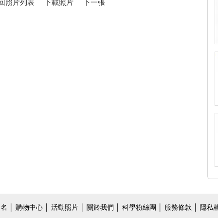
回照片列表
下載照片
下一張
報名
│
購物中心
│
活動照片
│
關於我們
│
科學粉絲團
│ 服務條款 │ 隱私