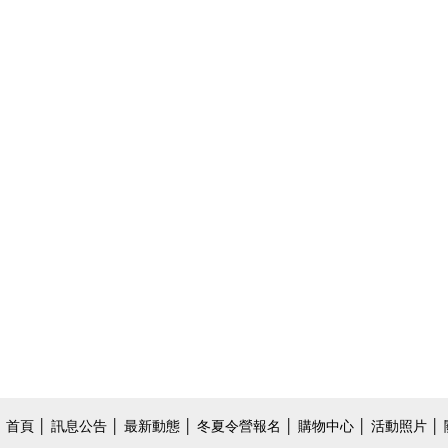
首頁
│
訊息公告
│
最新動態
│
冬夏令營報名
│
購物中心
│
活動照片
│