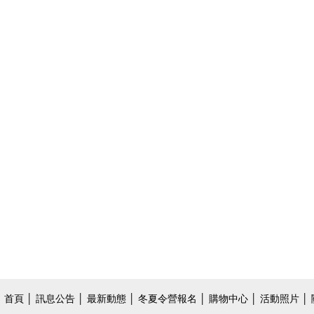
首頁
│
訊息公告
│
最新動態
│
冬夏令營報名
│
購物中心
│
活動照片
│