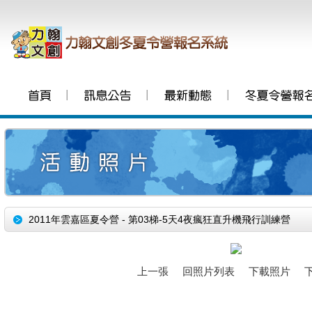
│
│
│
2011年雲嘉區夏令營 - 第03梯-5天4夜瘋狂直升機飛行訓練營
上一張
回照片列表
下載照片