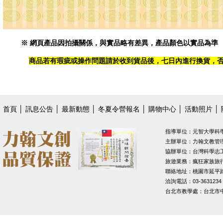
※ 網頁產品因拍攝關係，與實品略有差異，產品顏色以實品為準
商品若有瑕疵或操作問題請於收到貨品後，七日內進行換貨，
首頁
│
訊息公告
│
最新動態
│
冬夏令營報名
│
購物中心
│
活動照片
│
指導單位：元智大學科
主辦單位：力翰文教管
協辦單位：台灣科學志
旅遊業務：瘋狂家族旅
聯絡地址：桃園市延平路1
洽詢電話：03-3631234
台北市教學處：台北市中山