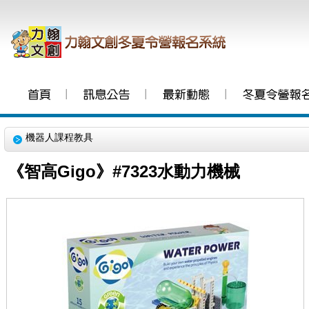
│
│
│
機器人課程教具
《智高Gigo》#7323水動力機械