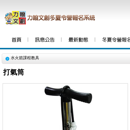
│
│
│
水火箭課程教具
打氣筒