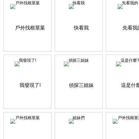
戶外找根莖葉
快看我
先看我的
我發現了!
偵探三姐妹
這是什麼?
戶外找根莖葉
姐妹們
戶外找根莖