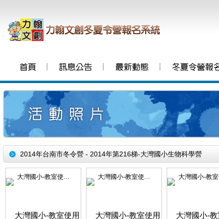
│
│
│
2014年台南市冬令營 - 2014年第216梯-大灣國小生物科學營
大灣國小-教室使...
大灣國小-教室使...
大灣國小-教室使