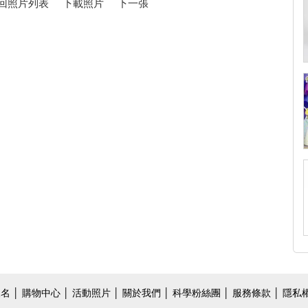
回照片列表
下載照片
下一張
報名
│
購物中心
│
活動照片
│
關於我們
│
科學粉絲團
│ 服務條款 │ 隱私