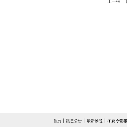
上一張
首頁
│
訊息公告
│
最新動態
│
冬夏令營