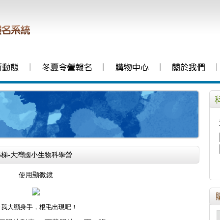
│
│
│
│
216梯-大灣國小生物科學營
使用顯微鏡
看我大顯身手，根毛出現吧！