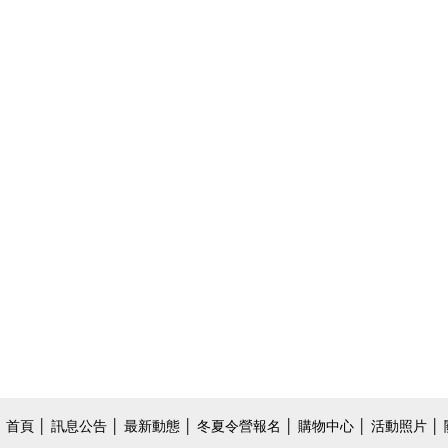
首頁
│
訊息公告
│
最新動態
│
冬夏令營報名
│
購物中心
│
活動照片
│