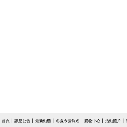
首頁
│
訊息公告
│
最新動態
│
冬夏令營報名
│
購物中心
│
活動照片
│