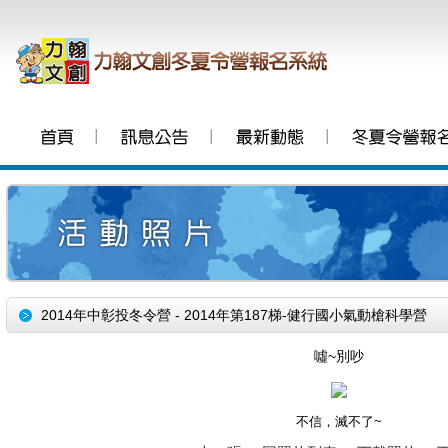
│
│
│
2014年中彰投冬令營 - 2014年第187梯-健行國小氣動槍科學營
噓~別吵
不信，滅不了~