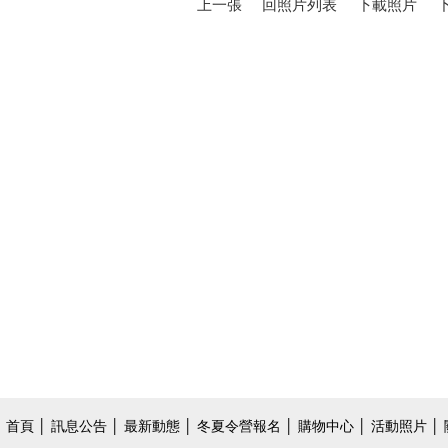
上一張
回照片列表
下載照片
首頁
│
訊息公告
│
最新動態
│
冬夏令營報名
│
購物中心
│
活動照片
│