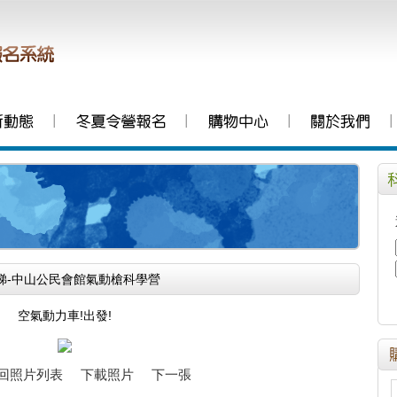
│
│
│
│
第24梯-中山公民會館氣動槍科學營
空氣動力車!出發!
回照片列表
下載照片
下一張