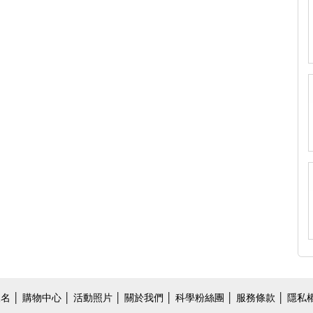
報名
│
購物中心
│
活動照片
│
關於我們
│
科學粉絲團
│ 服務條款 │ 隱私