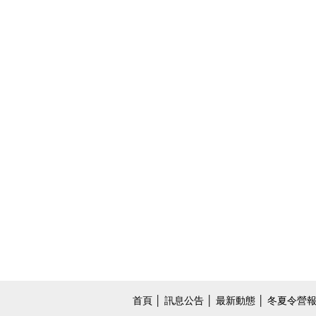
首頁
│
訊息公告
│
最新動態
│
冬夏令營