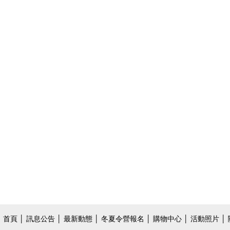
首頁
│
訊息公告
│
最新動態
│
冬夏令營報名
│
購物中心
│
活動照片
│