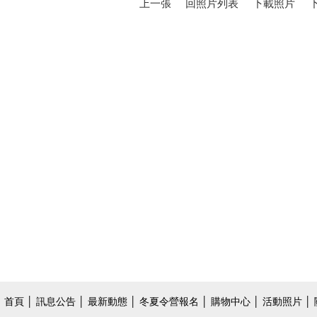
上一張
回照片列表
下載照片
首頁
│
訊息公告
│
最新動態
│
冬夏令營報名
│
購物中心
│
活動照片
│